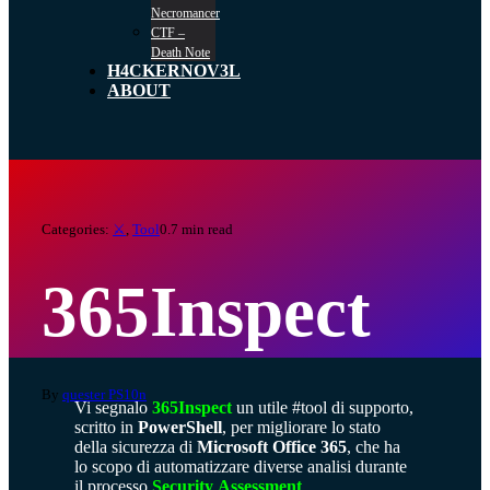
Necromancer
CTF –
Death Note
H4CKERNOV3L
ABOUT
Categories:
⚔️
,
Tool
0.7 min read
365Inspect
By
quester PS10n
Vi segnalo
365Inspect
un utile #tool di supporto,
scritto in
PowerShell
, per migliorare lo stato
della sicurezza di
Microsoft
Office 365
, che ha
lo scopo di automatizzare diverse analisi durante
il processo
Security
Assessment
.