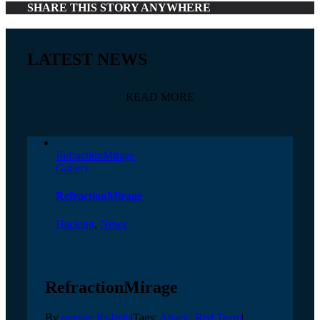
SHARE THIS STORY ANYWHERE
LATEST NEWS
READ MORE
RefractionMirage
Gallery
RefractionMirage
Hacking
,
News
RefractionMirage
By
quester Rs4rela
|
Tags:
Attack
,
Red Team
|