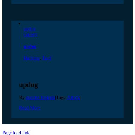
updog
Gallery
updog
Hacking
,
Tool
updog
By
quester Rs4rela
|
Tags:
Attack
|
Read More
Page load link