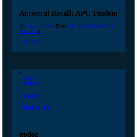
Ancestral Recall: APC Tandem
By
quester Rs4rela
|
Tags:
Attack
,
Penetration Test
,
Red Team
|
Read More
updog
Gallery
updog
Hacking
,
Tool
updog