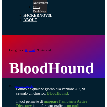
Necromancer
CTF –
Death Note
H4CKERNOV3L
ABOUT
Categories:
⚔️
,
Tool
0.9 min read
BloodHound
By
quester Rs4rela
Giunto da qualche giorno alla versione 4.3, vi
segnalo un classico:
BloodHound
.
Il tool permette di
mappare l’ambiente Active
Directory
in un formato grafico
con
nodi