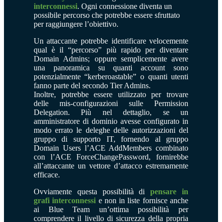
interconnessi
.
Ogni connessione diventa un
possibile percorso che potrebbe essere sfruttato
per raggiungere l’obiettivo.
Un attaccante potrebbe
identificare velocemente
qual è il “percorso” più rapido per diventare
Domain Admins; oppure semplicemente avere
una panoramica su quanti account sono
potenzialmente “kerberoastable” o quanti utenti
fanno parte del secondo Tier Admins.
Inoltre, potrebbe essere utilizzato per trovare
delle mis-configurazioni sulle Permission
Delegation.
Più nel dettaglio, se
un
amministratore di dominio avesse configurato in
modo errato le deleghe delle autorizzazioni del
gruppo di supporto IT, fornendo al gruppo
Domain Users l’ACE AddMembers combinato
con l’ACE ForceChangePassword, fornirebbe
all’attaccante un vettore d’attacco estremamente
efficace.
Ovviamente questa possibilità di
pensare in
grafi
interconnessi
e non in liste
fornisce anche
ai Blue Team un’ottima possibilità per
comprendere il livello di sicurezza della propria