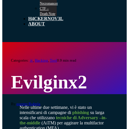
Necromancer
CTF –
Death Note
H4CKERNOV3L
ABOUT
Categories:
⚔️
,
Hacking
,
Tool
0.9 min read
Evilginx2
By
quester Rs4rela
Nelle ultime due settimane, vi è stato un
intensificarsi di campagne di
phishing
su larga
scala che utilizzano
tecniche di Adversary –in-
the-middle
(AiTM) per aggirare la multifactor
authentication (MFA).