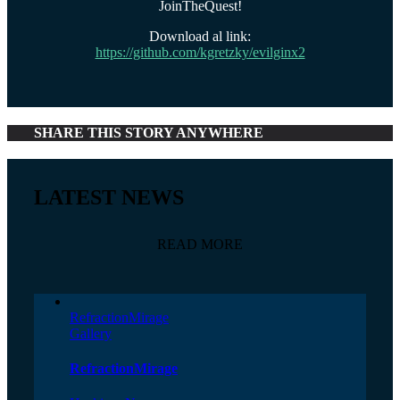
JoinTheQuest!
Download al link:
https://github.com/kgretzky/evilginx2
SHARE THIS STORY ANYWHERE
LATEST NEWS
READ MORE
RefractionMirage
Gallery
RefractionMirage