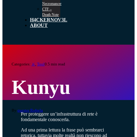
Necromancer
CTF –
Death Note
H4CKERNOV3L
ABOUT
Categories:
⚔️
,
Tool
0.5 min read
Kunyu
By
quester Rs4rela
Per proteggere un’infrastruttura di rete è
fondamentale conoscerla.
Ad una prima lettura la frase può sembrarci
retorica, tuttavia molte realtà non riescono ad