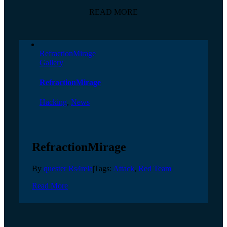
READ MORE
RefractionMirage
Gallery
RefractionMirage
Hacking
,
News
RefractionMirage
By
quester Rs4rela
|
Tags:
Attack
,
Red Team
|
Read More