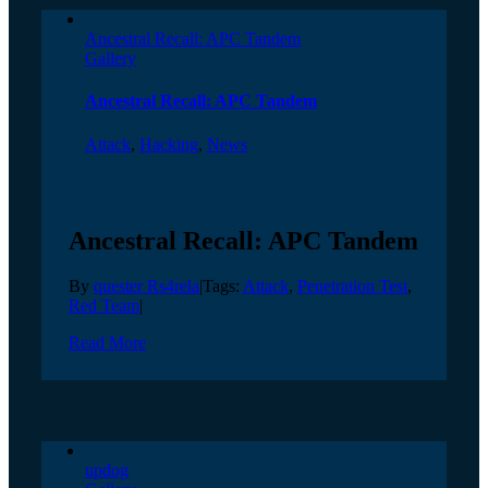
Ancestral Recall: APC Tandem
Gallery
Ancestral Recall: APC Tandem
Attack
,
Hacking
,
News
Ancestral Recall: APC Tandem
By
quester Rs4rela
|
Tags:
Attack
,
Penetration Test
,
Red Team
|
Read More
updog