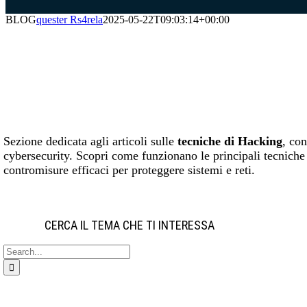
BLOG
quester Rs4rela
2025-05-22T09:03:14+00:00
Sezione dedicata agli articoli sulle
tecniche di Hacking
, co
cybersecurity. Scopri come funzionano le principali tecniche
contromisure efficaci per proteggere sistemi e reti.
CERCA IL TEMA CHE TI INTERESSA
Search
for: