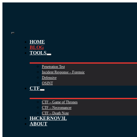
Skip
to
content
Toggle
HOME
Navigation
BLOG
TOOLS
Penetration Test
Incident Response – Forensic
Defensive
OSINT
CTF
CTF – Game of Thrones
CTF – Necromancer
CTF – Death Note
H4CKERNOV3L
ABOUT