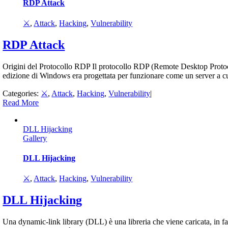
RDP Attack
⚔️
,
Attack
,
Hacking
,
Vulnerability
RDP Attack
Origini del Protocollo RDP Il protocollo RDP (Remote Desktop Protoc
edizione di Windows era progettata per funzionare come un server a cui
Categories:
⚔️
,
Attack
,
Hacking
,
Vulnerability
|
Read More
DLL Hijacking
Gallery
DLL Hijacking
⚔️
,
Attack
,
Hacking
,
Vulnerability
DLL Hijacking
Una dynamic-link library (DLL) è una libreria che viene caricata, in 