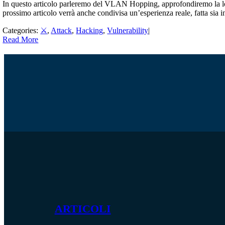
In questo articolo parleremo del VLAN Hopping, approfondiremo la log
prossimo articolo verrà anche condivisa un’esperienza reale, fatta sia in u
Categories:
⚔️
,
Attack
,
Hacking
,
Vulnerability
|
Read More
ARTICOLI