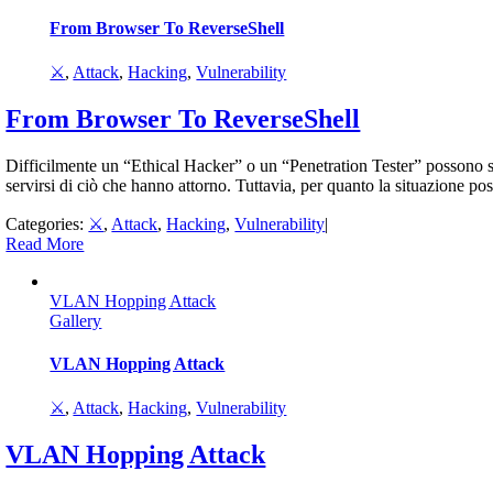
From Browser To ReverseShell
⚔️
,
Attack
,
Hacking
,
Vulnerability
From Browser To ReverseShell
Difficilmente un “Ethical Hacker” o un “Penetration Tester” possono sc
servirsi di ciò che hanno attorno. Tuttavia, per quanto la situazione pos
Categories:
⚔️
,
Attack
,
Hacking
,
Vulnerability
|
Read More
VLAN Hopping Attack
Gallery
VLAN Hopping Attack
⚔️
,
Attack
,
Hacking
,
Vulnerability
VLAN Hopping Attack