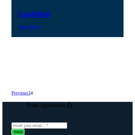
Log4Shell
Read More
Previous
3
4
Resta aggiornato 📩
Invia