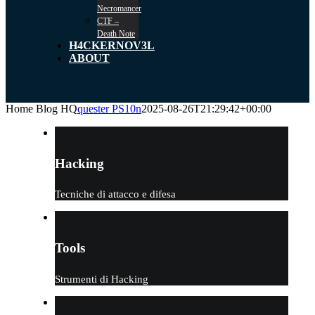
Necromancer
CTF –
Death Note
H4CKERNOV3L
ABOUT
Home Blog HQ
quester PS10n
2025-08-26T21:29:42+00:00
Hacking
Tecniche di attacco e difesa
Tools
Strumenti di Hacking