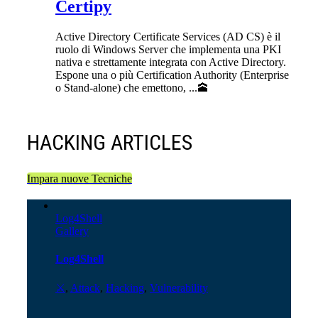
Certipy
Active Directory Certificate Services (AD CS) è il
ruolo di Windows Server che implementa una PKI
nativa e strettamente integrata con Active Directory.
Espone una o più Certification Authority (Enterprise
o Stand-alone) che emettono, ...🕋
HACKING ARTICLES
Impara nuove Tecniche
Log4Shell
Gallery
Log4Shell
⚔️
,
Attack
,
Hacking
,
Vulnerability