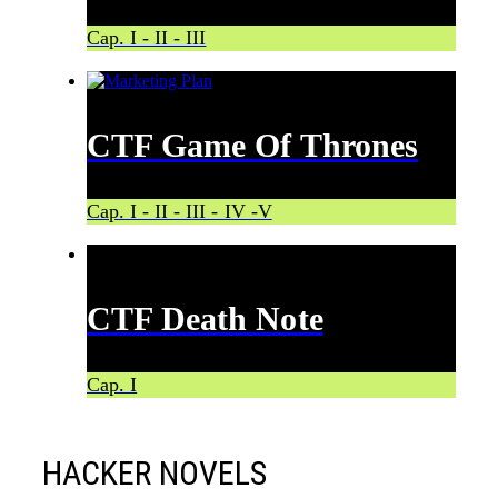
Cap. I - II - III
CTF Game Of Thrones
Cap. I - II - III - IV -V
CTF Death Note
Cap. I
HACKER NOVELS