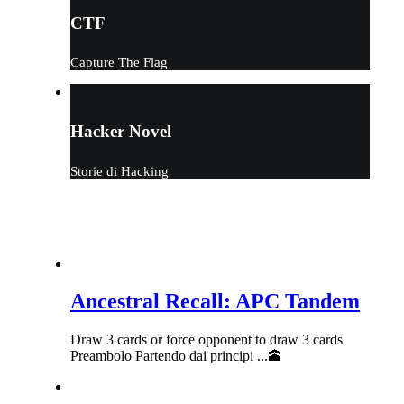
CTF
Capture The Flag
Hacker Novel
Storie di Hacking
LATEST POSTS
Ancestral Recall: APC Tandem
Draw 3 cards or force opponent to draw 3 cards
Preambolo Partendo dai principi ...🕋